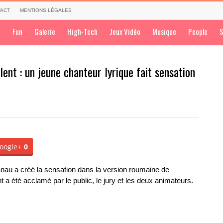
ACT
MENTIONS LÉGALES
a
Fun
Galerie
High-Tech
Jeux Vidéo
Musique
People
S
ent : un jeune chanteur lyrique fait sensation
oogle+
0
Ianau a créé la sensation dans la version roumaine de
t a été acclamé par le public, le jury et les deux animateurs.