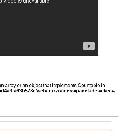
an array or an object that implements Countable in
d4a3fa63b578e/web/buzzraider/wp-includes/class-