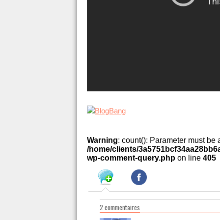
Warning
: count(): Parameter must be 
/home/clients/3a5751bcf34aa28bb6a
wp-comment-query.php
on line
405
2 commentaires