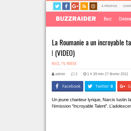
À PROPOS
CONT
Buzz
Ciném
La Roumanie a un incroyable tal
! (VIDEO)
BUZZ
,
TV
,
VIDÉOS
admin
2
1 h 39 min 27 février 2011
Facebook
Twitter
0
G
Un jeune chanteur lyrique, Narcis Iustin 
l’émission “Incroyable Talent”. L’adolescen