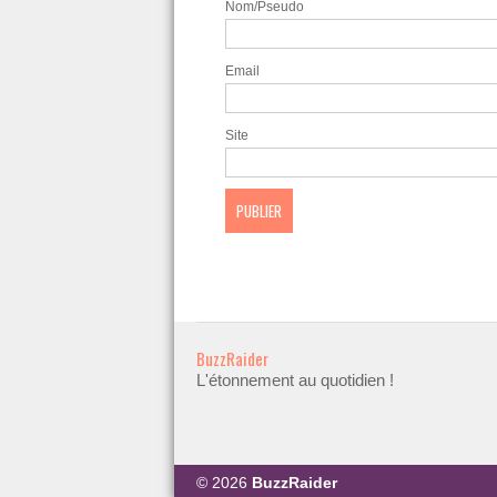
Nom/Pseudo
Email
Site
BuzzRaider
L'étonnement au quotidien !
© 2026
BuzzRaider