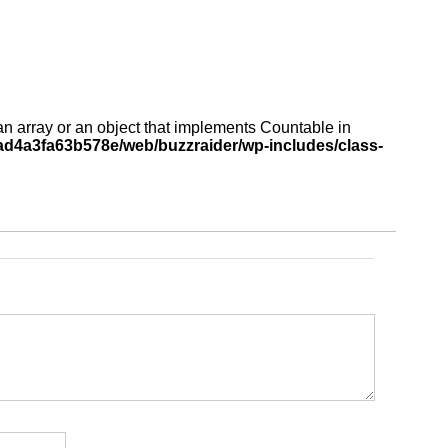
an array or an object that implements Countable in
d4a3fa63b578e/web/buzzraider/wp-includes/class-