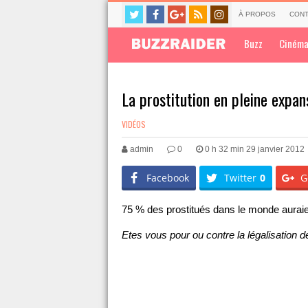
À PROPOS
CONT
Buzz
Ciném
La prostitution en pleine expa
VIDÉOS
admin
0
0 h 32 min 29 janvier 2012
Facebook
Twitter
0
G
75 % des prostitués dans le monde auraie
Etes vous pour ou contre la légalisation de