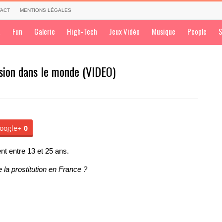
ACT
MENTIONS LÉGALES
a
Fun
Galerie
High-Tech
Jeux Vidéo
Musique
People
S
nsion dans le monde (VIDEO)
oogle+
0
nt entre 13 et 25 ans.
 la prostitution en France ?