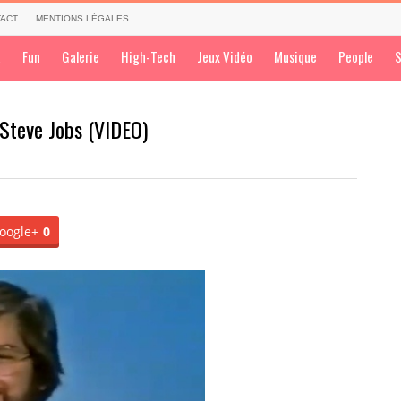
ACT
MENTIONS LÉGALES
a
Fun
Galerie
High-Tech
Jeux Vidéo
Musique
People
S
 Steve Jobs (VIDEO)
oogle+
0