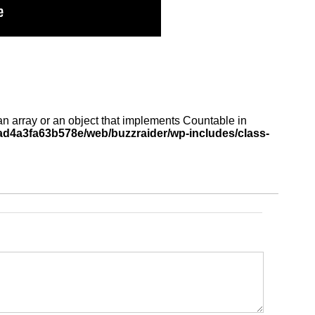
an array or an object that implements Countable in
d4a3fa63b578e/web/buzzraider/wp-includes/class-