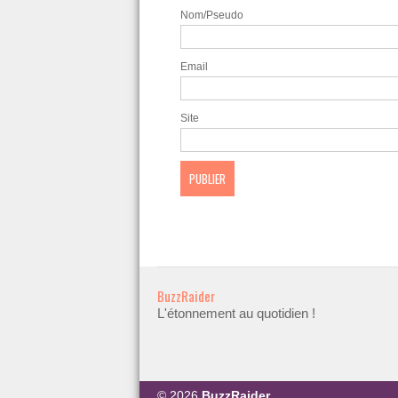
Nom/Pseudo
Email
Site
BuzzRaider
L'étonnement au quotidien !
© 2026
BuzzRaider