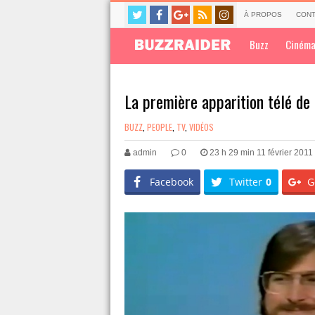
À PROPOS
CONT
Buzz
Ciném
La première apparition télé de
BUZZ
,
PEOPLE
,
TV
,
VIDÉOS
admin
0
23 h 29 min 11 février 2011
Facebook
Twitter
0
G