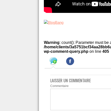
Warning
: count(): Parameter must be 
/home/clients/3a5751bcf34aa28bb6a
wp-comment-query.php
on line
405
LAISSER UN COMMENTAIRE
Commentaire