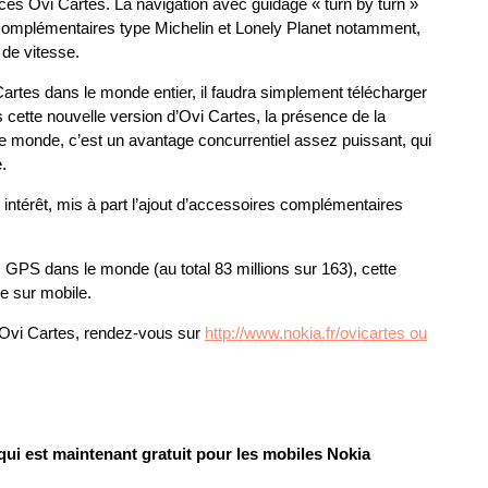
vices Ovi Cartes. La navigation avec guidage « turn by turn »
s complémentaires type Michelin et Lonely Planet notamment,
 de vitesse.
artes dans le monde entier, il faudra simplement télécharger
 cette nouvelle version d’Ovi Cartes, la présence de la
le monde, c’est un avantage concurrentiel assez puissant, qui
.
ntérêt, mis à part l’ajout d’accessoires complémentaires
GPS dans le monde (au total 83 millions sur 163), cette
ge sur mobile.
d’Ovi Cartes, rendez-vous sur
http://www.nokia.fr/ovicartes ou
ui est maintenant gratuit pour les mobiles Nokia