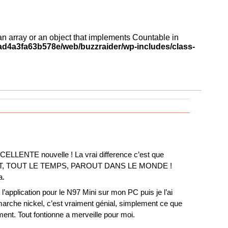
an array or an object that implements Countable in
d4a3fa63b578e/web/buzzraider/wp-includes/class-
CELLENTE nouvelle ! La vrai difference c’est que
UIT, TOUT LE TEMPS, PAROUT DANS LE MONDE !
a.
é l’application pour le N97 Mini sur mon PC puis je l’ai
marche nickel, c’est vraiment génial, simplement ce que
ment. Tout fontionne a merveille pour moi.