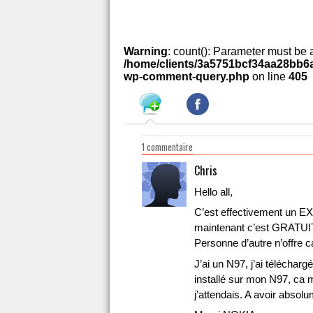
Warning
: count(): Parameter must be 
/home/clients/3a5751bcf34aa28bb6a
wp-comment-query.php
on line
405
1 commentaire
Chris
Hello all,
C’est effectivement un EX
maintenant c’est GRAT
Personne d’autre n’offre c
J’ai un N97, j’ai télécharg
installé sur mon N97, ca 
j’attendais. A avoir absolu