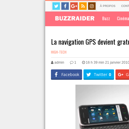
À PROPOS
CONT
Buzz
Ciném
La navigation GPS devient grat
HIGH-TECH
admin
1
16 h 39 min 21 janvier 201
Facebook
Twitter
0
G