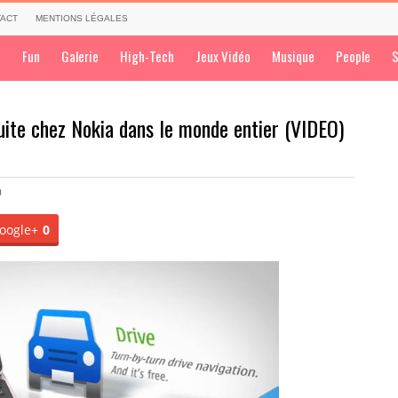
ACT
MENTIONS LÉGALES
a
Fun
Galerie
High-Tech
Jeux Vidéo
Musique
People
S
uite chez Nokia dans le monde entier (VIDEO)
0
oogle+
0