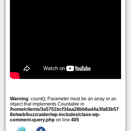
Warning
: count(): Parameter must be an array or an
object that implements Countable in
/home/clients/3a5751bcf34aa28bb6ad4a3fa63b57
8e/web/buzzraider/wp-includes/class-wp-
comment-query.php
on line
405