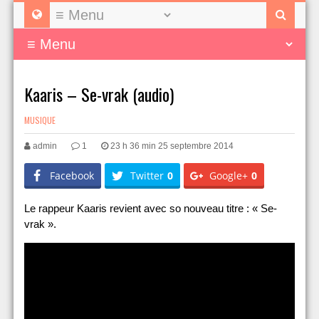
Kaaris – Se-vrak (audio)
MUSIQUE
admin
1
23 h 36 min 25 septembre 2014
Facebook
Twitter
0
Google+
0
Le rappeur Kaaris revient avec so nouveau titre : « Se-
vrak ».