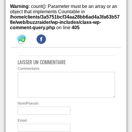
Warning
: count(): Parameter must be an array or an
object that implements Countable in
/home/clients/3a5751bcf34aa28bb6ad4a3fa63b57
8e/web/buzzraider/wp-includes/class-wp-
comment-query.php
on line
405
LAISSER UN COMMENTAIRE
Commentaire
Nom/Pseudo
Email