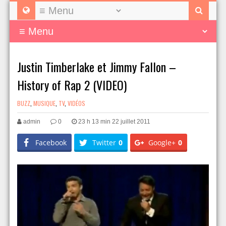
Justin Timberlake et Jimmy Fallon –
History of Rap 2 (VIDEO)
BUZZ
,
MUSIQUE
,
TV
,
VIDÉOS
admin
0
23 h 13 min 22 juillet 2011
Facebook
Twitter
0
Google+
0