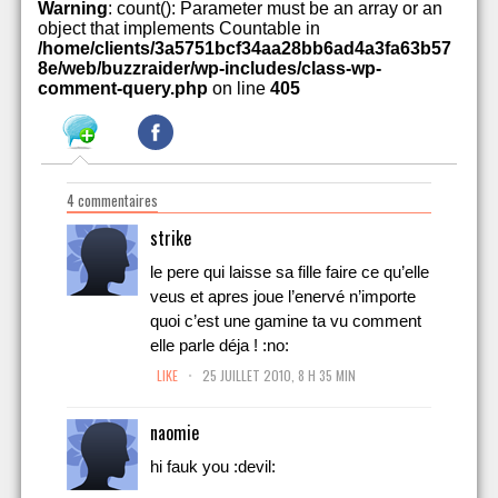
Warning
: count(): Parameter must be an array or an
object that implements Countable in
/home/clients/3a5751bcf34aa28bb6ad4a3fa63b57
8e/web/buzzraider/wp-includes/class-wp-
comment-query.php
on line
405
4 commentaires
strike
le pere qui laisse sa fille faire ce qu’elle
veus et apres joue l’enervé n’importe
quoi c’est une gamine ta vu comment
elle parle déja ! :no:
.
LIKE
25 JUILLET 2010, 8 H 35 MIN
naomie
hi fauk you :devil:
.