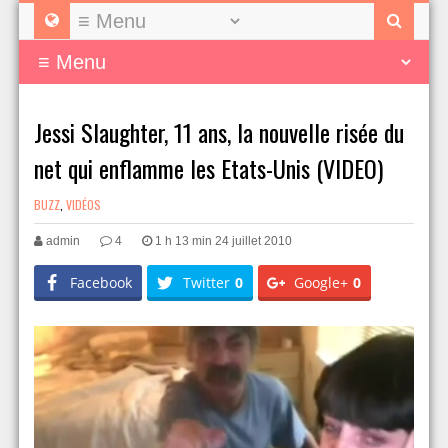
Jessi Slaughter, 11 ans, la nouvelle risée du
net qui enflamme les Etats-Unis (VIDEO)
BUZZ
,
VIDÉOS
admin
4
1 h 13 min 24 juillet 2010
Facebook
Twitter
0
Google+
0