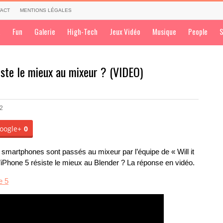
ACT
MENTIONS LÉGALES
a
Fun
Galerie
High-Tech
Jeux Vidéo
Musique
People
S
iste le mieux au mixeur ? (VIDEO)
12
oogle+
0
2 smartphones sont passés au mixeur par l’équipe de « Will it
l’iPhone 5 résiste le mieux au Blender ? La réponse en vidéo.
e 5