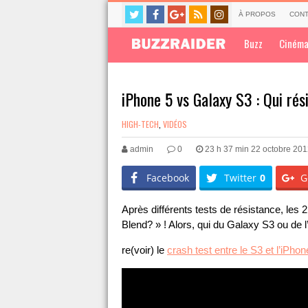
À PROPOS
CONT
Buzz
Ciném
iPhone 5 vs Galaxy S3 : Qui rés
HIGH-TECH
,
VIDÉOS
admin
0
23 h 37 min 22 octobre 20
Facebook
Twitter
0
G
Après différents tests de résistance, les 
Blend? » ! Alors, qui du Galaxy S3 ou de 
re(voir) le
crash test entre le S3 et l’iPhon