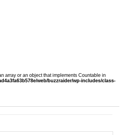
an array or an object that implements Countable in
d4a3fa63b578e/web/buzzraider/wp-includes/class-