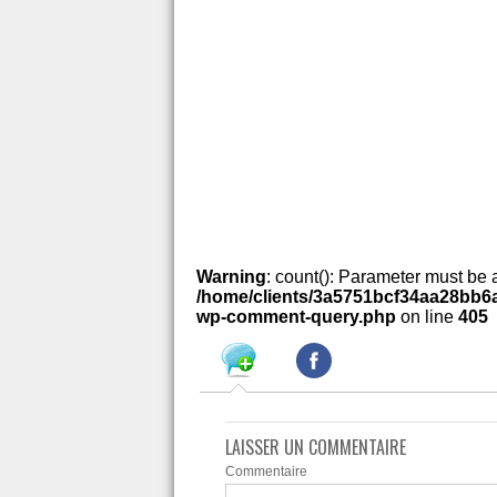
Warning
: count(): Parameter must be 
/home/clients/3a5751bcf34aa28bb6a
wp-comment-query.php
on line
405
LAISSER UN COMMENTAIRE
Commentaire