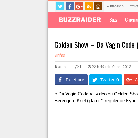
À PROPOS
CONT
Buzz
Ciném
Golden Show – Da Vagin Code 
VIDÉOS
admin
1
22 h 49 min 9 mai 2012
Facebook
Twitter
0
G
« Da Vagin Code » : vidéo du Golden Sho
Bérengère Krief (plan c*l réguler de Ky