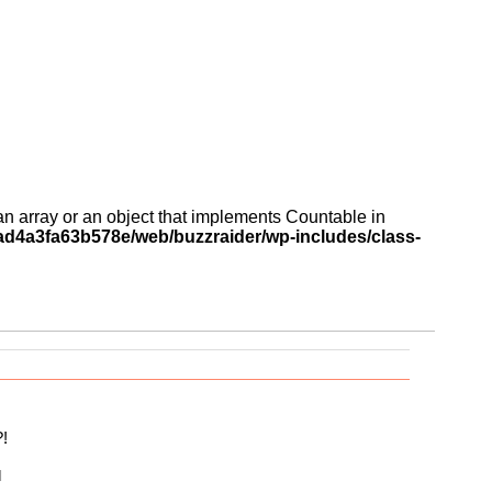
an array or an object that implements Countable in
d4a3fa63b578e/web/buzzraider/wp-includes/class-
?!
N