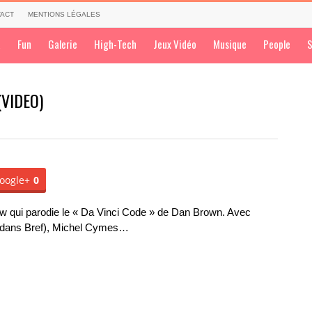
ACT
MENTIONS LÉGALES
a
Fun
Galerie
High-Tech
Jeux Vidéo
Musique
People
S
(VIDEO)
oogle+
0
w qui parodie le « Da Vinci Code » de Dan Brown. Avec
an dans Bref), Michel Cymes…