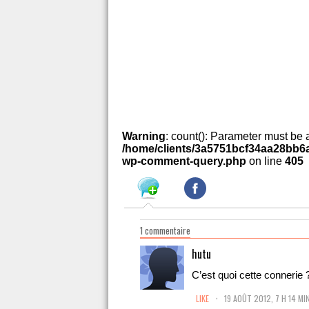
Warning
: count(): Parameter must be 
/home/clients/3a5751bcf34aa28bb6a
wp-comment-query.php
on line
405
1 commentaire
hutu
C’est quoi cette connerie 
.
LIKE
19 AOÛT 2012, 7 H 14 MI