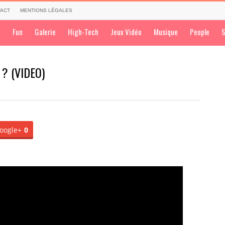
ACT
MENTIONS LÉGALES
a
Fun
Galerie
High-Tech
Jeux Vidéo
Musique
People
S
 ? (VIDEO)
oogle+
0