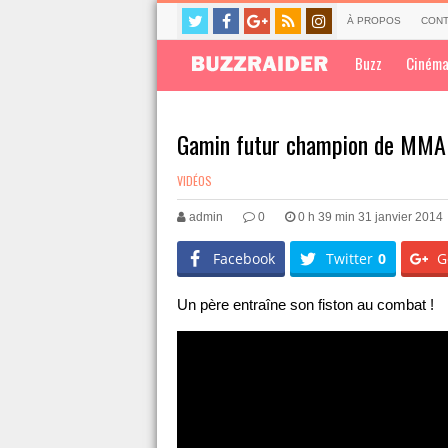
À PROPOS
CONT
Buzz
Ciném
Gamin futur champion de MMA
VIDÉOS
admin
0
0 h 39 min 31 janvier 2014
Facebook
Twitter
0
G
Un père entraîne son fiston au combat !