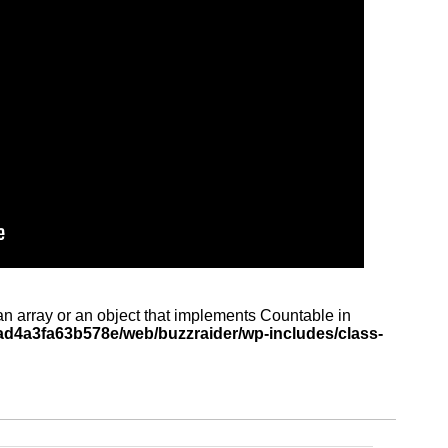
an array or an object that implements Countable in
d4a3fa63b578e/web/buzzraider/wp-includes/class-