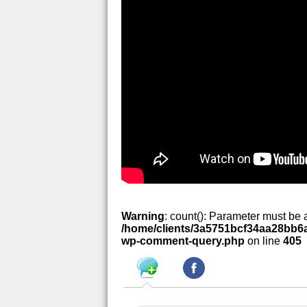
Warning
: count(): Parameter must be 
/home/clients/3a5751bcf34aa28bb6a
wp-comment-query.php
on line
405