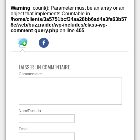
Warning
: count(): Parameter must be an array or an
object that implements Countable in
/home/clients/3a5751bcf34aa28bb6ad4a3fa63b57
8e/web/buzzraider/wp-includes/class-wp-
comment-query.php
on line
405
LAISSER UN COMMENTAIRE
Commentaire
Nom/Pseudo
Email