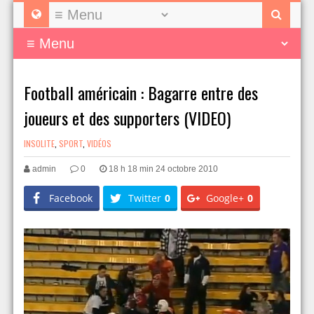
Football américain : Bagarre entre des
joueurs et des supporters (VIDEO)
INSOLITE
,
SPORT
,
VIDÉOS
admin
0
18 h 18 min 24 octobre 2010
Facebook
Twitter
0
Google+
0