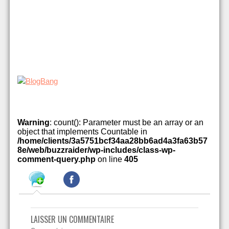
Warning
: count(): Parameter must be an array or an
object that implements Countable in
/home/clients/3a5751bcf34aa28bb6ad4a3fa63b57
8e/web/buzzraider/wp-includes/class-wp-
comment-query.php
on line
405
LAISSER UN COMMENTAIRE