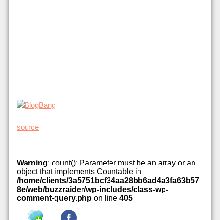
source
Warning
: count(): Parameter must be an array or an
object that implements Countable in
/home/clients/3a5751bcf34aa28bb6ad4a3fa63b57
8e/web/buzzraider/wp-includes/class-wp-
comment-query.php
on line
405