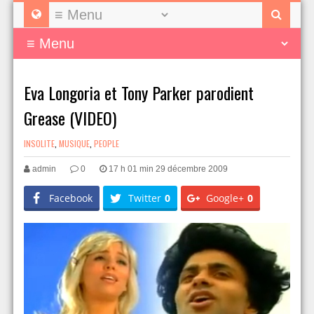
Eva Longoria et Tony Parker parodient
Grease (VIDEO)
INSOLITE
,
MUSIQUE
,
PEOPLE
admin
0
17 h 01 min 29 décembre 2009
Facebook
Twitter
0
Google+
0