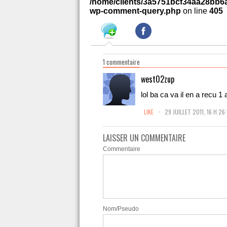
/home/clients/3a5751bcf34aa28bb6a
wp-comment-query.php
on line
405
1 commentaire
west02zup
lol ba ca va il en a recu 1 a
.
LIKE
29 JUILLET 2011, 16 H 26
LAISSER UN COMMENTAIRE
Commentaire
Nom/Pseudo