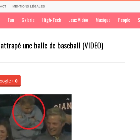
ACT
MENTIONS LÉGALES
a
Fun
Galerie
High-Tech
Jeux Vidéo
Musique
People
S
 attrapé une balle de baseball (VIDEO)
oogle+
0