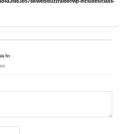
d4a3fa63b578e/web/buzzraider/wp-includes/class-
la fin
 MIN