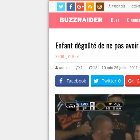
À PROPOS
CONT
Buzz
Ciném
Enfant dégoûté de ne pas avoir
SPORT
,
VIDÉOS
admin
1
18 h 10 min 26 juillet 2011
Facebook
Twitter
0
G