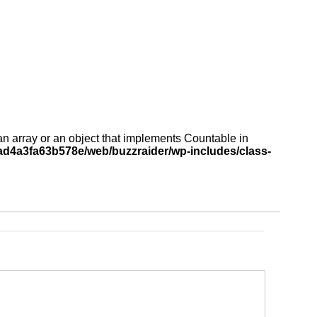
an array or an object that implements Countable in
d4a3fa63b578e/web/buzzraider/wp-includes/class-