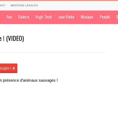
ACT
MENTIONS LÉGALES
a
Fun
Galerie
High-Tech
Jeux Vidéo
Musique
People
S
e ! (VIDEO)
oogle+
0
e en présence d’animaux sauvages !