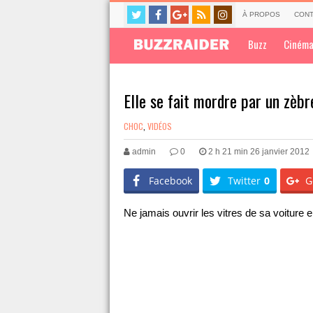
À PROPOS
CONT
Buzz
Ciném
Elle se fait mordre par un zèbr
CHOC
,
VIDÉOS
admin
0
2 h 21 min 26 janvier 2012
Facebook
Twitter
0
G
Ne jamais ouvrir les vitres de sa voitur