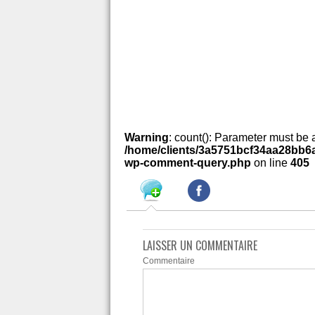
Warning
: count(): Parameter must be 
/home/clients/3a5751bcf34aa28bb6a
wp-comment-query.php
on line
405
LAISSER UN COMMENTAIRE
Commentaire