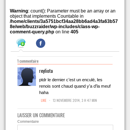
Warning
: count(): Parameter must be an array or an
object that implements Countable in
/home/clients/3a5751bcf34aa28bb6ad4a3fa63b57
8e/web/buzzraider/wp-includes/class-wp-
comment-query.php
on line
405
1 commentaire
reyliota
ptdr le dernier c’est un enculé, les
renois sont chaud quand y’a d’la meuf
haha
.
LIKE
13 NOVEMBRE 2014, 3 H 47 MIN
LAISSER UN COMMENTAIRE
Commentaire