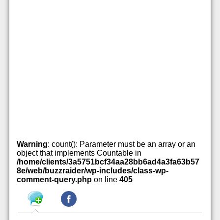
Warning
: count(): Parameter must be an array or an
object that implements Countable in
/home/clients/3a5751bcf34aa28bb6ad4a3fa63b57
8e/web/buzzraider/wp-includes/class-wp-
comment-query.php
on line
405