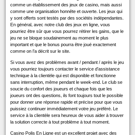
comme un établissement des jeux de casino, mais aussi
comme une organisation honnête et ouverte. Les jeux qui
y sont offerts sont testés par des sociétés indépendantes.
En général, avec notre club des jeux en ligne, vous
pourriez être sûr que vous pourrez rétirer les gains, que le
jeu ne se bloque soudainement au moment le plus
important et que le bonus pourra être joué exactement
comme on l’a décrit sur le site.
Si vous avez des problèmes avant / pendant / après le jeu
vous pourriez toujours contacter le service d’assistance
technique à la clientèle qui est disponible et fonctionne
sans interruption, même pendant le week-end. Le club se
soucie du confort des joueurs et chaque fois que les
joueurs ont des questions, ils font toujours tout le possible
pour donner une réponse rapide et précise pour que vous
puissiez continuer immédiatement votre jeu préféré. Le
service à la clientèle sera heureux de vous aider à trouver
la solution correcte à tout problème à tout moment.
Casino Polis En Ligne est un excellent projet avec des