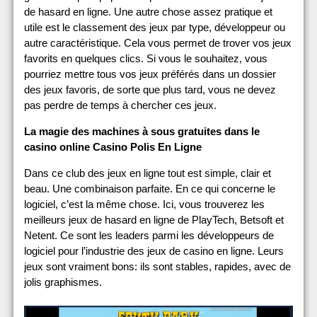
de hasard en ligne. Une autre chose assez pratique et
utile est le classement des jeux par type, développeur ou
autre caractéristique. Cela vous permet de trover vos jeux
favorits en quelques clics. Si vous le souhaitez, vous
pourriez mettre tous vos jeux préférés dans un dossier
des jeux favoris, de sorte que plus tard, vous ne devez
pas perdre de temps à chercher ces jeux.
La magie des machines à sous gratuites dans le
casino online Casino Polis En Ligne
Dans ce club des jeux en ligne tout est simple, clair et
beau. Une combinaison parfaite. En ce qui concerne le
logiciel, c’est la même chose. Ici, vous trouverez les
meilleurs jeux de hasard en ligne de PlayTech, Betsoft et
Netent. Ce sont les leaders parmi les développeurs de
logiciel pour l’industrie des jeux de casino en ligne. Leurs
jeux sont vraiment bons: ils sont stables, rapides, avec de
jolis graphismes.