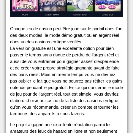
Chaque jeu de casino peut être joué sur le portail dans l’un
des deux modes: le mode démo gratuit ou en argent réel
dans un des casinos en ligne vérifiés.
La version gratuite est une excellente option pour bien
passer le temps sans risque de perdre de l’argent réel et
aussi de vous entraîner pour gagner assez d’expérience
et de créer votre propre stratégie gagnante avant de faire
des paris réels. Mais en même temps vous ne devriez
pas oublier le fait que vous ne pourrez pas rétirer les gains
obtenus pendant le jeu gratuit. En ce qui concerne le mode
de jeu pour de l’argent réel, tout est simple: vous devriez
d’abord choisir un casino de la liste des casinos en ligne
qu’on vous récommande, créer un compte et tourner les
tambours des appareils à sous favoris.
Le projet a gagné une excellente réputation parmi les
amateurs des jeux de hasard en ligne et non seulement