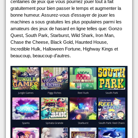
centaines de jeux que vous pourriez jouer tout à fait
gratuitement pour bien passer le temps et augmenter la
bonne humeur. Assurez-vous d’essayer de jouer les
machines a sous gratuites les plus populaires parmi les
amateurs des jeux de hasard en ligne telles que: Gonzo
Quest, South Park, Starburst, Wild Shark, Iron Man,
Chase the Cheese, Black Gold, Haunted House,
Incredible Hulk, Halloween Fortune, Highway Kings et
beaucoup, beaucoup d’autres.