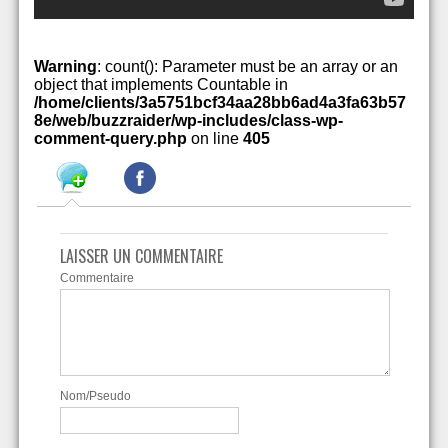
Warning
: count(): Parameter must be an array or an
object that implements Countable in
/home/clients/3a5751bcf34aa28bb6ad4a3fa63b57
8e/web/buzzraider/wp-includes/class-wp-
comment-query.php
on line
405
LAISSER UN COMMENTAIRE
Commentaire
Nom/Pseudo