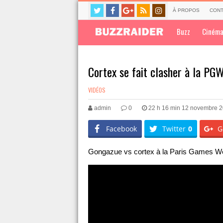
À PROPOS
CONT
Buzz
Ciném
Cortex se fait clasher à la PG
VIDÉOS
admin
0
22 h 16 min 12 novembre 
Facebook
Twitter
0
G
Gongazue vs cortex à la Paris Games 