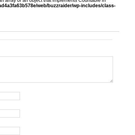
an array or an object that implements Countable in
d4a3fa63b578e/web/buzzraider/wp-includes/class-