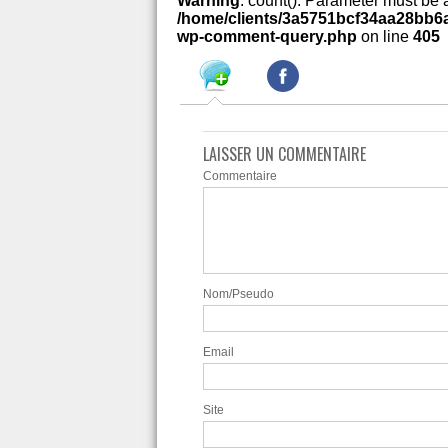
Warning
: count(): Parameter must be 
/home/clients/3a5751bcf34aa28bb6a
wp-comment-query.php
on line
405
LAISSER UN COMMENTAIRE
Commentaire
Nom/Pseudo
Email
Site