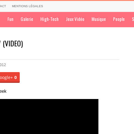
ACT
MENTIONS LÉGALES
a
Fun
Galerie
High-Tech
Jeux Vidéo
Musique
People
S
W (VIDEO)
2012
oogle+
0
Week