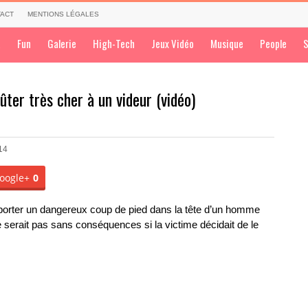
ACT
MENTIONS LÉGALES
a
Fun
Galerie
High-Tech
Jeux Vidéo
Musique
People
S
ûter très cher à un videur (vidéo)
14
oogle+
0
e porter un dangereux coup de pied dans la tête d’un homme
 serait pas sans conséquences si la victime décidait de le