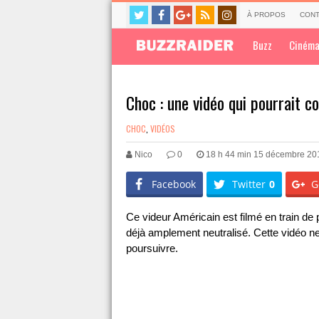
À PROPOS
CONT
Buzz
Ciném
Choc : une vidéo qui pourrait co
CHOC
,
VIDÉOS
Nico
0
18 h 44 min 15 décembre 20
Facebook
Twitter
0
G
Ce videur Américain est filmé en train d
déjà amplement neutralisé. Cette vidéo ne
poursuivre.