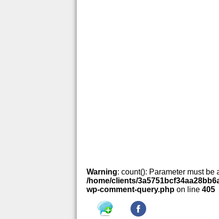
Warning
: count(): Parameter must be 
/home/clients/3a5751bcf34aa28bb6a
wp-comment-query.php
on line
405