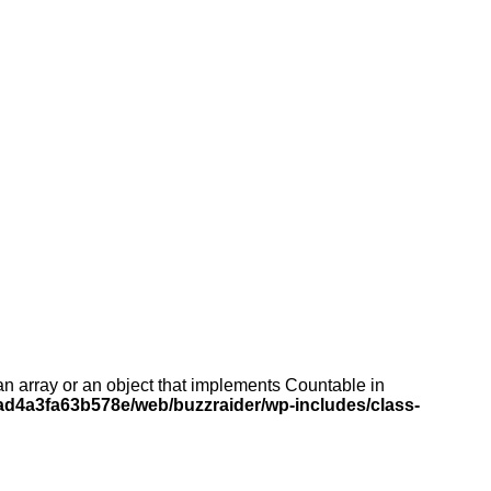
an array or an object that implements Countable in
d4a3fa63b578e/web/buzzraider/wp-includes/class-