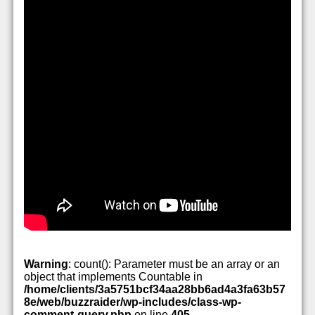
Warning
: count(): Parameter must be an array or an
object that implements Countable in
/home/clients/3a5751bcf34aa28bb6ad4a3fa63b57
8e/web/buzzraider/wp-includes/class-wp-
comment-query.php
on line
405