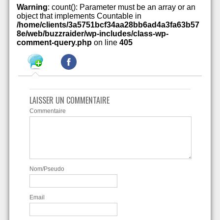
Warning
: count(): Parameter must be an array or an
object that implements Countable in
/home/clients/3a5751bcf34aa28bb6ad4a3fa63b57
8e/web/buzzraider/wp-includes/class-wp-
comment-query.php
on line
405
LAISSER UN COMMENTAIRE
Commentaire
Nom/Pseudo
Email