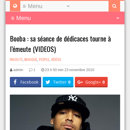
Booba : sa séance de dédicaces tourne à
l’émeute (VIDEOS)
INSOLITE
,
MUSIQUE
,
PEOPLE
,
VIDÉOS
admin
1
23 h 50 min 23 novembre 2010
Facebook
Twitter
0
Google+
0