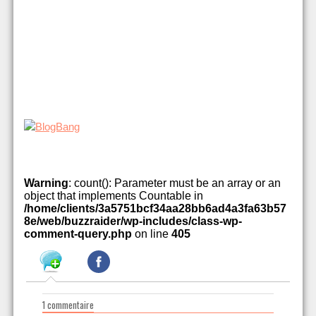
Warning
: count(): Parameter must be an array or an
object that implements Countable in
/home/clients/3a5751bcf34aa28bb6ad4a3fa63b57
8e/web/buzzraider/wp-includes/class-wp-
comment-query.php
on line
405
1 commentaire