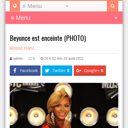
Beyonce est enceinte (PHOTO)
MUSIQUE
,
PEOPLE
admin
0
20 h 52 min 29 août 2011
Facebook
Twitter
0
Google+
0