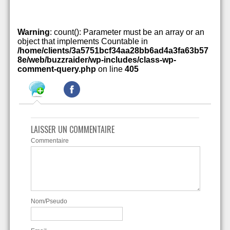
Warning
: count(): Parameter must be an array or an
object that implements Countable in
/home/clients/3a5751bcf34aa28bb6ad4a3fa63b57
8e/web/buzzraider/wp-includes/class-wp-
comment-query.php
on line
405
LAISSER UN COMMENTAIRE
Commentaire
Nom/Pseudo