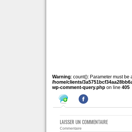
Warning
: count(): Parameter must be 
/home/clients/3a5751bcf34aa28bb6a
wp-comment-query.php
on line
405
LAISSER UN COMMENTAIRE
Commentaire