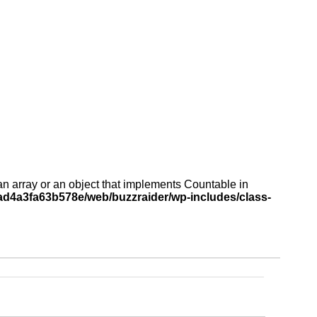
an array or an object that implements Countable in
d4a3fa63b578e/web/buzzraider/wp-includes/class-