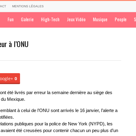
ACT
MENTIONS LÉGALES
a
Fun
Galerie
High-Tech
Jeux Vidéo
Musique
People
S
eur à l’ONU
oogle+
0
ont été livrés par erreur la semaine dernière au siège des
 du Mexique.
blant à celui de l’ONU sont arrivés le 16 janvier, l’alerte a
tifiées.
lations publiques pour la police de New York (NYPD), les
 avaient été creusées pour contenir chacun un peu plus d’un