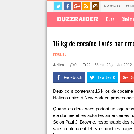
À PROPOS
CONT
Buzz
Ciném
16 kg de cocaïne livrés par err
INSOLITE
Nico
0
22 h 56 min 28 janvier 2012
Facebook
Twitter
0
G
Deux colis contenant 16 kilos de cocaïne 
Nations unies à New York en provenance
Quand les deux sacs portant un logo ressem
été donnée et les autorités américaines no
Selon Paul J. Browne, responsable des re
sacs contenaient 14 livres dont les pages