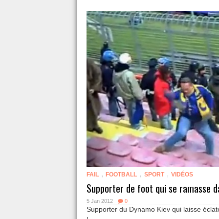
,
,
,
FAIL
FOOTBALL
SPORT
VIDÉOS
Supporter de foot qui se ramasse da
5 Jan 2012
0
Supporter du Dynamo Kiev qui laisse éclat