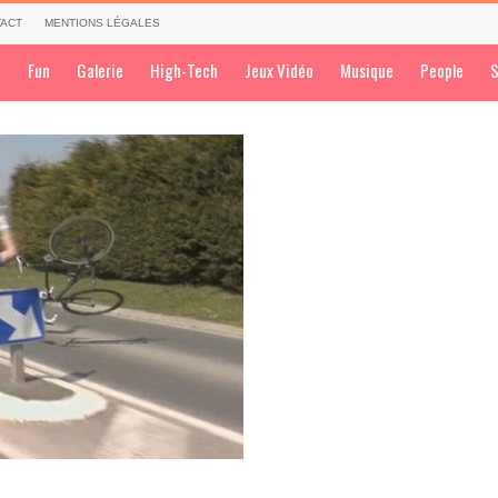
ACT
MENTIONS LÉGALES
a
Fun
Galerie
High-Tech
Jeux Vidéo
Musique
People
S