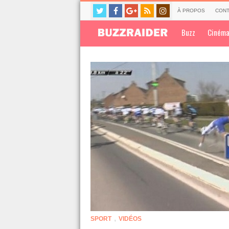
À PROPOS
CONT
Buzz
Ciném
,
SPORT
VIDÉOS