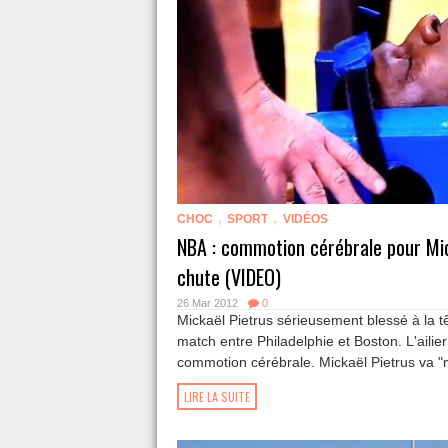
,
,
CHOC
SPORT
VIDÉOS
NBA : commotion cérébrale pour Mic
chute (VIDEO)
26 Mar 2012
0
Mickaël Pietrus sérieusement blessé à la tê
match entre Philadelphie et Boston. L'ailie
commotion cérébrale. Mickaël Pietrus va "m
LIRE LA SUITE